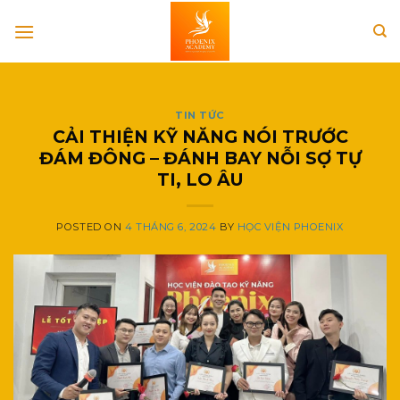
Skip
to
content
TIN TỨC
CẢI THIỆN KỸ NĂNG NÓI TRƯỚC
ĐÁM ĐÔNG – ĐÁNH BAY NỖI SỢ TỰ
TI, LO ÂU
POSTED ON
4 THÁNG 6, 2024
BY
HỌC VIỆN PHOENIX