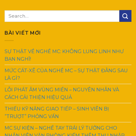
BÀI VIẾT MỚI
SỰ THẬT VỀ NGHỀ MC: KHÔNG LUNG LINH NHƯ
BẠN NGHĨ!
MỨC CÁT-XÊ CỦA NGHỀ MC – SỰ THẬT ĐẰNG SAU
LÀ GÌ?
LỖI PHÁT ÂM VÙNG MIỀN – NGUYÊN NHÂN VÀ
CÁCH CẢI THIỆN HIỆU QUẢ
THIẾU KỸ NĂNG GIAO TIẾP – SINH VIÊN BỊ
“TRƯỢT” PHỎNG VẤN
MC SỰ KIỆN – NGHỀ TAY TRÁI LÝ TƯỞNG CHO
NHÂN VIÊN VĂN PHÒNG KIẾM THÊM THU NHẬP