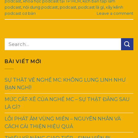
podcast
,
khoá học podcast tại TP.HCM
,
kịch bản tập làm
podcast
,
nội dung podcast
,
podcast
,
podcast là gì
,
xây kênh
podcast cơ bản
Leave a comment
BÀI VIẾT MỚI
SỰ THẬT VỀ NGHỀ MC: KHÔNG LUNG LINH NHƯ
BẠN NGHĨ!
MỨC CÁT-XÊ CỦA NGHỀ MC – SỰ THẬT ĐẰNG SAU
LÀ GÌ?
LỖI PHÁT ÂM VÙNG MIỀN – NGUYÊN NHÂN VÀ
CÁCH CẢI THIỆN HIỆU QUẢ