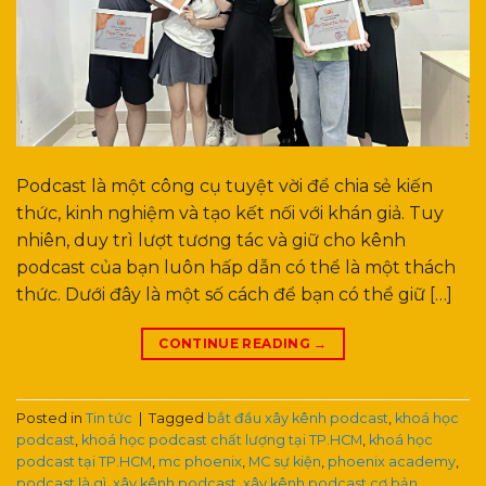
Podcast là một công cụ tuyệt vời để chia sẻ kiến
thức, kinh nghiệm và tạo kết nối với khán giả. Tuy
nhiên, duy trì lượt tương tác và giữ cho kênh
podcast của bạn luôn hấp dẫn có thể là một thách
thức. Dưới đây là một số cách để bạn có thể giữ […]
CONTINUE READING
→
Posted in
Tin tức
|
Tagged
bắt đầu xây kênh podcast
,
khoá học
podcast
,
khoá học podcast chất lượng tại TP.HCM
,
khoá học
podcast tại TP.HCM
,
mc phoenix
,
MC sự kiện
,
phoenix academy
,
podcast là gì
,
xây kênh podcast
,
xây kênh podcast cơ bản