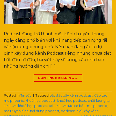
Podcast đang trở thành một kênh truyền thông
ngày càng phổ biến với khả năng tiếp cận rộng rãi
và nội dung phong phú. Nếu bạn đang ấp ủ dự
định xây dựng kênh Podcast riêng nhưng chưa biết
bắt đầu từ đâu, bài viết này sẽ cung cấp cho bạn
những hướng dẫn chi […]
CONTINUE READING
→
Posted in
Tin tức
|
Tagged
bắt đầu xây kênh podcast
,
đào tạo
mc phoenix
,
khoá học podcast
,
khoá học podcast chất lượng tại
TP.HCM
,
khoá học podcast tại TP.HCM
,
MC cơ bản
,
mc phoenix
,
mc truyền hình
,
nội dung podcast
,
podcast là gì
,
xây kênh