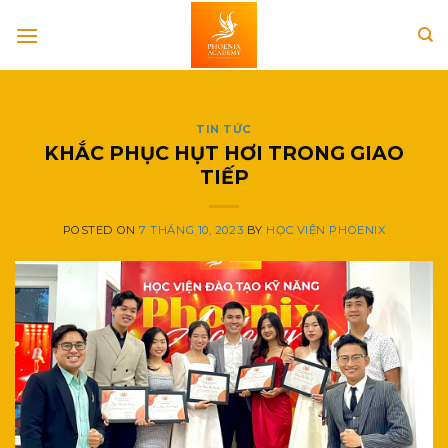
Skip
to
content
TIN TỨC
KHẮC PHỤC HỤT HƠI TRONG GIAO
TIẾP
POSTED ON
7 THÁNG 10, 2023
BY
HỌC VIỆN PHOENIX