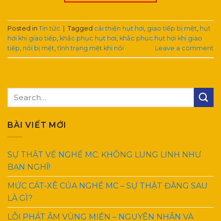
Posted in
Tin tức
|
Tagged
cải thiện hụt hơi
,
giao tiếp bị mệt
,
hụt
hơi khi giao tiếp
,
khắc phục hụt hơi
,
khắc phục hụt hơi khi giao
tiếp
,
nói bị mệt
,
tình trạng mệt khi nói
Leave a comment
BÀI VIẾT MỚI
SỰ THẬT VỀ NGHỀ MC: KHÔNG LUNG LINH NHƯ
BẠN NGHĨ!
MỨC CÁT-XÊ CỦA NGHỀ MC – SỰ THẬT ĐẰNG SAU
LÀ GÌ?
LỖI PHÁT ÂM VÙNG MIỀN – NGUYÊN NHÂN VÀ