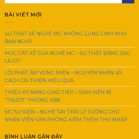
BÀI VIẾT MỚI
SỰ THẬT VỀ NGHỀ MC: KHÔNG LUNG LINH NHƯ
BẠN NGHĨ!
MỨC CÁT-XÊ CỦA NGHỀ MC – SỰ THẬT ĐẰNG SAU
LÀ GÌ?
LỖI PHÁT ÂM VÙNG MIỀN – NGUYÊN NHÂN VÀ
CÁCH CẢI THIỆN HIỆU QUẢ
THIẾU KỸ NĂNG GIAO TIẾP – SINH VIÊN BỊ
“TRƯỢT” PHỎNG VẤN
MC SỰ KIỆN – NGHỀ TAY TRÁI LÝ TƯỞNG CHO
NHÂN VIÊN VĂN PHÒNG KIẾM THÊM THU NHẬP
BÌNH LUẬN GẦN ĐÂY