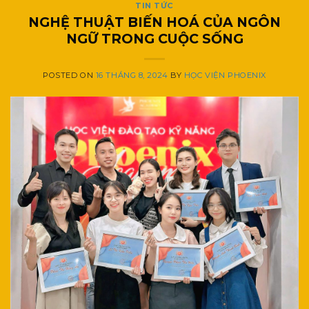
TIN TỨC
NGHỆ THUẬT BIẾN HOÁ CỦA NGÔN
NGỮ TRONG CUỘC SỐNG
POSTED ON
16 THÁNG 8, 2024
BY
HỌC VIỆN PHOENIX