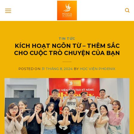
Skip
to
content
TIN TỨC
KÍCH HOẠT NGÔN TỪ – THÊM SẮC
CHO CUỘC TRÒ CHUYỆN CỦA BẠN
POSTED ON
31 THÁNG 8, 2024
BY
HỌC VIỆN PHOENIX