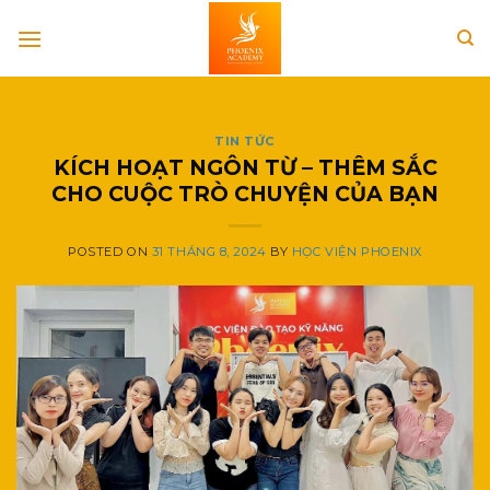
Skip
to
content
TIN TỨC
KÍCH HOẠT NGÔN TỪ – THÊM SẮC
CHO CUỘC TRÒ CHUYỆN CỦA BẠN
POSTED ON
31 THÁNG 8, 2024
BY
HỌC VIỆN PHOENIX