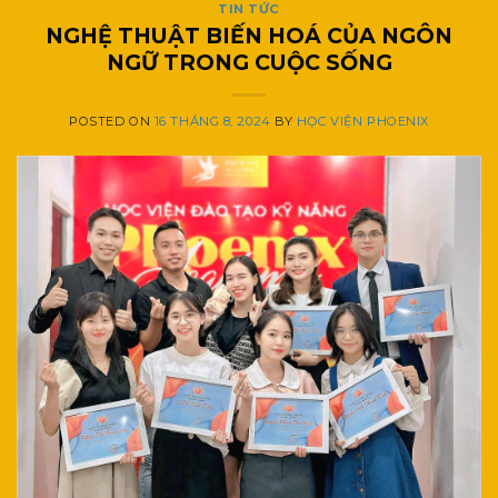
TIN TỨC
NGHỆ THUẬT BIẾN HOÁ CỦA NGÔN
NGỮ TRONG CUỘC SỐNG
POSTED ON
16 THÁNG 8, 2024
BY
HỌC VIỆN PHOENIX