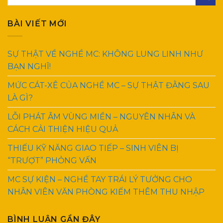
BÀI VIẾT MỚI
SỰ THẬT VỀ NGHỀ MC: KHÔNG LUNG LINH NHƯ
BẠN NGHĨ!
MỨC CÁT-XÊ CỦA NGHỀ MC – SỰ THẬT ĐẰNG SAU
LÀ GÌ?
LỖI PHÁT ÂM VÙNG MIỀN – NGUYÊN NHÂN VÀ
CÁCH CẢI THIỆN HIỆU QUẢ
THIẾU KỸ NĂNG GIAO TIẾP – SINH VIÊN BỊ
“TRƯỢT” PHỎNG VẤN
MC SỰ KIỆN – NGHỀ TAY TRÁI LÝ TƯỞNG CHO
NHÂN VIÊN VĂN PHÒNG KIẾM THÊM THU NHẬP
BÌNH LUẬN GẦN ĐÂY