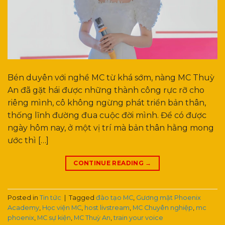
Bén duyên với nghề MC từ khá sớm, nàng MC Thuỳ
An đã gặt hái được những thành công rực rỡ cho
riêng mình, cô không ngừng phát triển bản thân,
thống lĩnh đường đua cuộc đời mình. Để có được
ngày hôm nay, ở một vị trí mà bản thân hằng mong
ước thì […]
CONTINUE READING
→
Posted in
Tin tức
|
Tagged
đào tạo MC
,
Gương mặt Phoenix
Academy
,
Học viện MC
,
host livstream
,
MC Chuyên nghiệp
,
mc
phoenix
,
MC sự kiện
,
MC Thuỳ An
,
train your voice