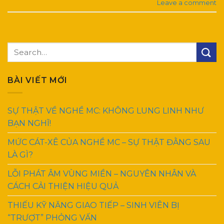
Leave a comment
BÀI VIẾT MỚI
SỰ THẬT VỀ NGHỀ MC: KHÔNG LUNG LINH NHƯ
BẠN NGHĨ!
MỨC CÁT-XÊ CỦA NGHỀ MC – SỰ THẬT ĐẰNG SAU
LÀ GÌ?
LỖI PHÁT ÂM VÙNG MIỀN – NGUYÊN NHÂN VÀ
CÁCH CẢI THIỆN HIỆU QUẢ
THIẾU KỸ NĂNG GIAO TIẾP – SINH VIÊN BỊ
“TRƯỢT” PHỎNG VẤN