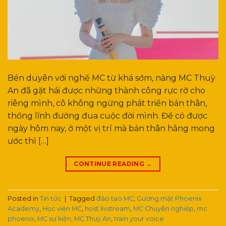
Bén duyên với nghề MC từ khá sớm, nàng MC Thuỳ
An đã gặt hái được những thành công rực rỡ cho
riêng mình, cô không ngừng phát triển bản thân,
thống lĩnh đường đua cuộc đời mình. Để có được
ngày hôm nay, ở một vị trí mà bản thân hằng mong
ước thì […]
CONTINUE READING
→
Posted in
Tin tức
|
Tagged
đào tạo MC
,
Gương mặt Phoenix
Academy
,
Học viện MC
,
host livstream
,
MC Chuyên nghiệp
,
mc
phoenix
,
MC sự kiện
,
MC Thuỳ An
,
train your voice