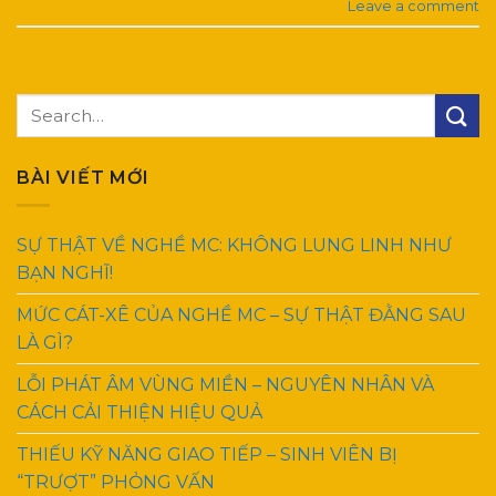
Leave a comment
BÀI VIẾT MỚI
SỰ THẬT VỀ NGHỀ MC: KHÔNG LUNG LINH NHƯ
BẠN NGHĨ!
MỨC CÁT-XÊ CỦA NGHỀ MC – SỰ THẬT ĐẰNG SAU
LÀ GÌ?
LỖI PHÁT ÂM VÙNG MIỀN – NGUYÊN NHÂN VÀ
CÁCH CẢI THIỆN HIỆU QUẢ
THIẾU KỸ NĂNG GIAO TIẾP – SINH VIÊN BỊ
“TRƯỢT” PHỎNG VẤN