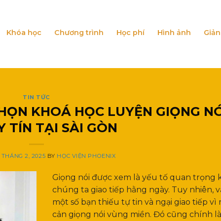
Khóa học
Chương trình
Học phí
Hình ảnh
Giản
TIN TỨC
HỌN KHOÁ HỌC LUYỆN GIỌNG NÓ
 TÍN TẠI SÀI GÒN
1 THÁNG 2, 2025
BY
HỌC VIỆN PHOENIX
Giọng nói được xem là yếu tố quan trọng 
chúng ta giao tiếp hằng ngày. Tuy nhiên, 
một số bạn thiếu tự tin và ngại giao tiếp vì 
cản giọng nói vùng miền. Đó cũng chính là