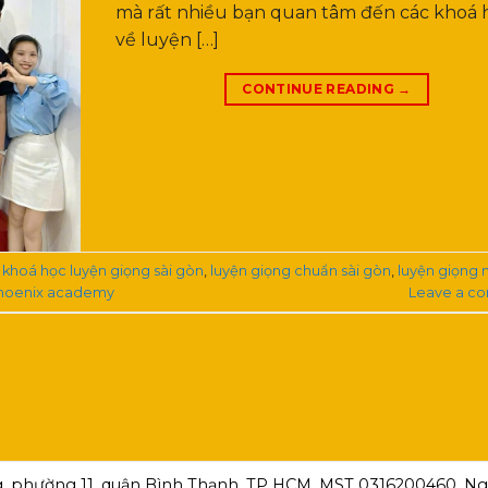
mà rất nhiều bạn quan tâm đến các khoá 
về luyện […]
CONTINUE READING
→
,
khoá học luyện giọng sài gòn
,
luyện giọng chuẩn sài gòn
,
luyện giọng n
hoenix academy
Leave a c
, phường 11, quận Bình Thạnh, TP HCM ,MST 0316200460, Ngà