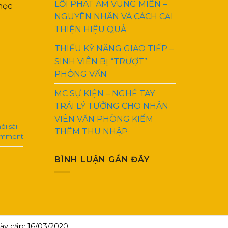
LỖI PHÁT ÂM VÙNG MIỀN –
học
NGUYÊN NHÂN VÀ CÁCH CẢI
THIỆN HIỆU QUẢ
THIẾU KỸ NĂNG GIAO TIẾP –
SINH VIÊN BỊ “TRƯỢT”
PHỎNG VẤN
MC SỰ KIỆN – NGHỀ TAY
TRÁI LÝ TƯỞNG CHO NHÂN
VIÊN VĂN PHÒNG KIẾM
ói sài
THÊM THU NHẬP
omment
BÌNH LUẬN GẦN ĐÂY
y cấp: 16/03/2020