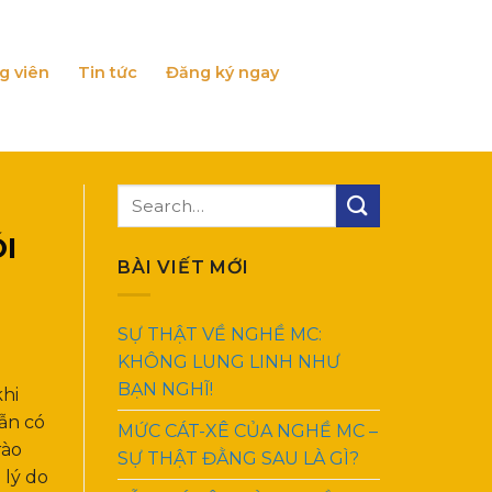
g viên
Tin tức
Đăng ký ngay
I
BÀI VIẾT MỚI
SỰ THẬT VỀ NGHỀ MC:
KHÔNG LUNG LINH NHƯ
BẠN NGHĨ!
khi
vẫn có
MỨC CÁT-XÊ CỦA NGHỀ MC –
rào
SỰ THẬT ĐẰNG SAU LÀ GÌ?
 lý do