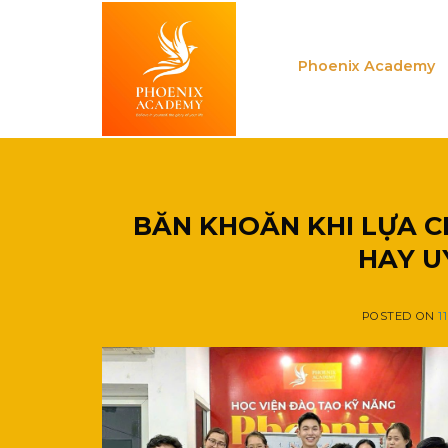
Skip
to
content
Phoenix Academy
BĂN KHOĂN KHI LỰA C
HAY UY
POSTED ON
1