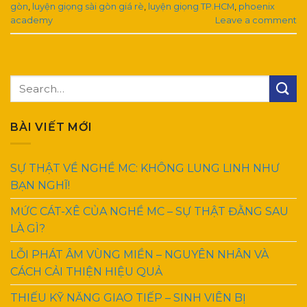
gòn
,
luyện giọng sài gòn giá rè
,
luyện giọng TP.HCM
,
phoenix
academy
Leave a comment
BÀI VIẾT MỚI
SỰ THẬT VỀ NGHỀ MC: KHÔNG LUNG LINH NHƯ
BẠN NGHĨ!
MỨC CÁT-XÊ CỦA NGHỀ MC – SỰ THẬT ĐẰNG SAU
LÀ GÌ?
LỖI PHÁT ÂM VÙNG MIỀN – NGUYÊN NHÂN VÀ
CÁCH CẢI THIỆN HIỆU QUẢ
THIẾU KỸ NĂNG GIAO TIẾP – SINH VIÊN BỊ