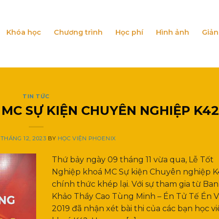
Khóa học
Chương trình
Học phí
Hình ảnh
Giản
TIN TỨC
 MC SỰ KIỆN CHUYÊN NGHIỆP K42
1 THÁNG 12, 2023
BY
HỌC VIỆN PHOENIX
Thứ bảy ngày 09 tháng 11 vừa qua, Lễ Tốt
Nghiệp khoá MC Sự kiện Chuyên nghiệp K
chính thức khép lại. Với sự tham gia từ Ba
Khảo Thầy Cao Tùng Minh – Én Tử Tế Én 
2019 đã nhận xét bài thi của các bạn học v