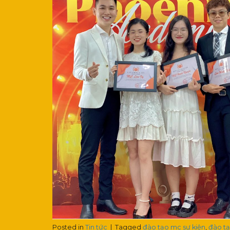
Posted in
Tin tức
|
Tagged
đào tạo mc sự kiện
,
đào tạ