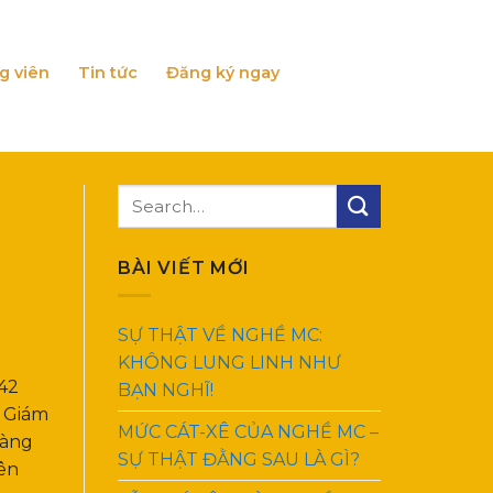
g viên
Tin tức
Đăng ký ngay
BÀI VIẾT MỚI
SỰ THẬT VỀ NGHỀ MC:
KHÔNG LUNG LINH NHƯ
42
BẠN NGHĨ!
n Giám
MỨC CÁT-XÊ CỦA NGHỀ MC –
Vàng
SỰ THẬT ĐẰNG SAU LÀ GÌ?
iên