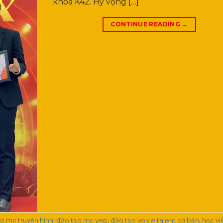
khoá K42. Hy vọng […]
CONTINUE READING
→
o mc truyền hình
,
đào tạo mc yep
,
đào tạo voice talent cơ bản
,
học v