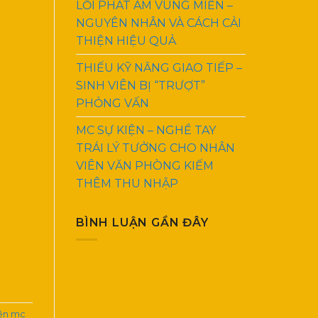
LỖI PHÁT ÂM VÙNG MIỀN –
NGUYÊN NHÂN VÀ CÁCH CẢI
THIỆN HIỆU QUẢ
THIẾU KỸ NĂNG GIAO TIẾP –
SINH VIÊN BỊ “TRƯỢT”
PHỎNG VẤN
MC SỰ KIỆN – NGHỀ TAY
TRÁI LÝ TƯỞNG CHO NHÂN
VIÊN VĂN PHÒNG KIẾM
THÊM THU NHẬP
BÌNH LUẬN GẦN ĐÂY
iên mc