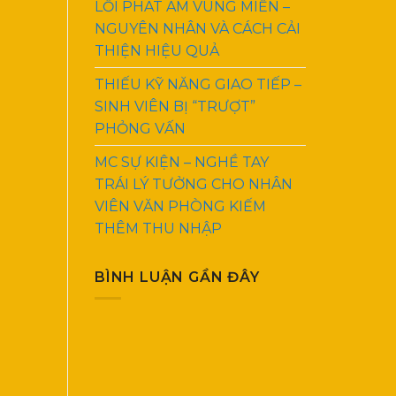
LỖI PHÁT ÂM VÙNG MIỀN –
NGUYÊN NHÂN VÀ CÁCH CẢI
THIỆN HIỆU QUẢ
THIẾU KỸ NĂNG GIAO TIẾP –
SINH VIÊN BỊ “TRƯỢT”
PHỎNG VẤN
MC SỰ KIỆN – NGHỀ TAY
TRÁI LÝ TƯỞNG CHO NHÂN
VIÊN VĂN PHÒNG KIẾM
THÊM THU NHẬP
BÌNH LUẬN GẦN ĐÂY