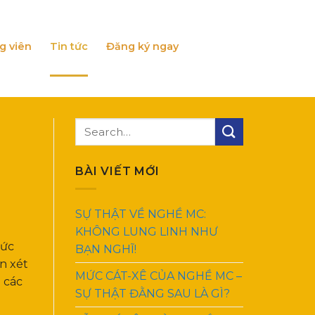
g viên
Tin tức
Đăng ký ngay
BÀI VIẾT MỚI
SỰ THẬT VỀ NGHỀ MC:
KHÔNG LUNG LINH NHƯ
hức
BẠN NGHĨ!
n xét
MỨC CÁT-XÊ CỦA NGHỀ MC –
 các
SỰ THẬT ĐẰNG SAU LÀ GÌ?