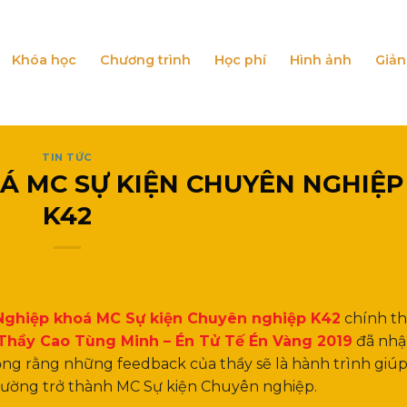
Khóa học
Chương trình
Học phí
Hình ảnh
Giản
TIN TỨC
Á MC SỰ KIỆN CHUYÊN NGHIỆP
K42
Nghiệp khoá MC Sự kiện Chuyên nghiệp K42
chính t
Thầy Cao Tùng Minh – Én Tử Tế Én Vàng 2019
đã nhậ
vọng rằng những feedback của thầy sẽ là hành trình giúp
đường trở thành MC Sự kiện Chuyên nghiệp.