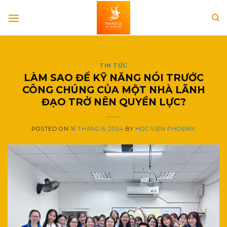
Skip
to
content
TIN TỨC
LÀM SAO ĐỂ KỸ NĂNG NÓI TRƯỚC
CÔNG CHÚNG CỦA MỘT NHÀ LÃNH
ĐẠO TRỞ NÊN QUYỀN LỰC?
POSTED ON
16 THÁNG 6, 2024
BY
HỌC VIỆN PHOENIX