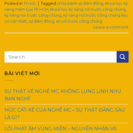
Posted in
Tin tức
|
Tagged
chữa bệnh sợ đám đông
,
khoá học kỹ
năng mềm tyại TP.HCM
,
khoá học kỹ năng nói trước công chúng
,
kỹ năng nói trước công chúng
,
kỹ năng nói trước công chúng liệu
có cần thiết
,
sợ đám đông
,
sợ nói trước công chúng
Leave a comment
BÀI VIẾT MỚI
SỰ THẬT VỀ NGHỀ MC: KHÔNG LUNG LINH NHƯ
BẠN NGHĨ!
MỨC CÁT-XÊ CỦA NGHỀ MC – SỰ THẬT ĐẰNG SAU
LÀ GÌ?
LỖI PHÁT ÂM VÙNG MIỀN – NGUYÊN NHÂN VÀ