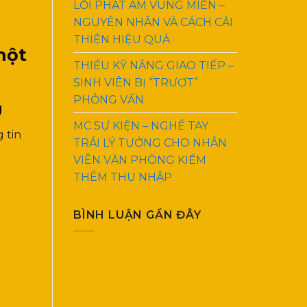
LỖI PHÁT ÂM VÙNG MIỀN –
NGUYÊN NHÂN VÀ CÁCH CẢI
THIỆN HIỆU QUẢ
một
THIẾU KỸ NĂNG GIAO TIẾP –
SINH VIÊN BỊ “TRƯỢT”
PHỎNG VẤN
g
MC SỰ KIỆN – NGHỀ TAY
 tin
TRÁI LÝ TƯỞNG CHO NHÂN
VIÊN VĂN PHÒNG KIẾM
THÊM THU NHẬP
BÌNH LUẬN GẦN ĐÂY