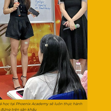
oá học tại Phoenix Academy sẽ luôn thực hành
đứng trên sân khấu