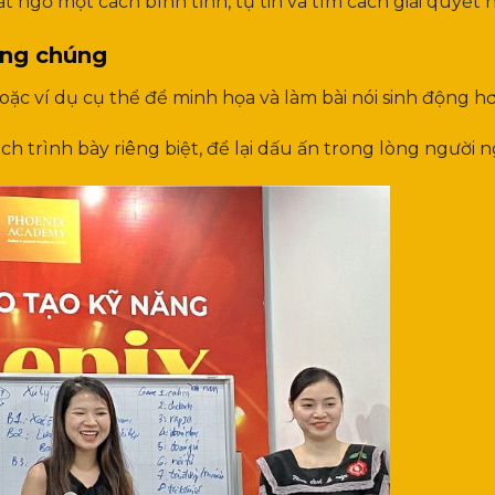
 ngờ một cách bình tĩnh, tự tin và tìm cách giải quyết h
ông chúng
c ví dụ cụ thể để minh họa và làm bài nói sinh động hơ
h trình bày riêng biệt, để lại dấu ấn trong lòng người n