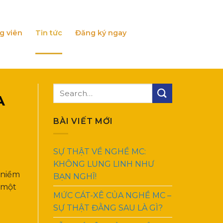
g viên
Tin tức
Đăng ký ngay
A
BÀI VIẾT MỚI
SỰ THẬT VỀ NGHỀ MC:
KHÔNG LUNG LINH NHƯ
 niềm
BẠN NGHĨ!
à một
MỨC CÁT-XÊ CỦA NGHỀ MC –
SỰ THẬT ĐẰNG SAU LÀ GÌ?