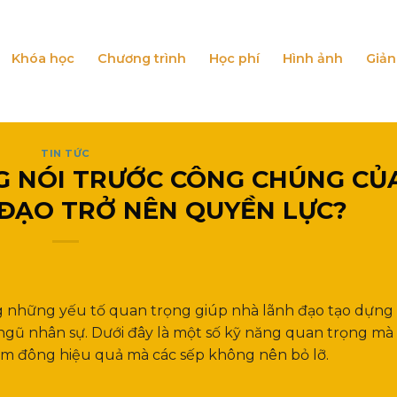
Khóa học
Chương trình
Học phí
Hình ảnh
Giản
TIN TỨC
G NÓI TRƯỚC CÔNG CHÚNG CỦ
ĐẠO TRỞ NÊN QUYỀN LỰC?
g những yếu tố quan trọng giúp nhà lãnh đạo tạo dựng
i ngũ nhân sự. Dưới đây là một số kỹ năng quan trọng m
đám đông hiệu quả mà các sếp không nên bỏ lỡ.