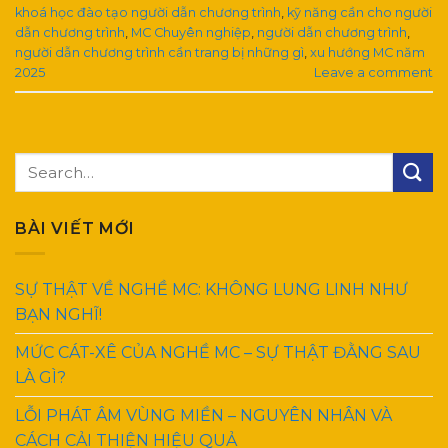
khoá học đào tạo người dẫn chương trình
,
kỹ năng cần cho người
dẫn chương trình
,
MC Chuyên nghiệp
,
người dẫn chương trình
,
người dẫn chương trình cần trang bị những gì
,
xu hướng MC năm
2025
Leave a comment
BÀI VIẾT MỚI
SỰ THẬT VỀ NGHỀ MC: KHÔNG LUNG LINH NHƯ
BẠN NGHĨ!
MỨC CÁT-XÊ CỦA NGHỀ MC – SỰ THẬT ĐẰNG SAU
LÀ GÌ?
LỖI PHÁT ÂM VÙNG MIỀN – NGUYÊN NHÂN VÀ
CÁCH CẢI THIỆN HIỆU QUẢ