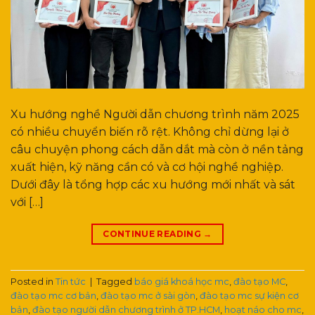
Xu hướng nghề Người dẫn chương trình năm 2025
có nhiều chuyển biến rõ rệt. Không chỉ dừng lại ở
câu chuyện phong cách dẫn dắt mà còn ở nền tảng
xuất hiện, kỹ năng cần có và cơ hội nghề nghiệp.
Dưới đây là tổng hợp các xu hướng mới nhất và sát
với […]
CONTINUE READING
→
Posted in
Tin tức
|
Tagged
báo giá khoá học mc
,
đào tạo MC
,
đào tạo mc cơ bản
,
đào tạo mc ở sài gòn
,
đào tạo mc sự kiện cơ
bản
,
đào tạo người dẫn chương trình ở TP.HCM
,
hoạt náo cho mc
,