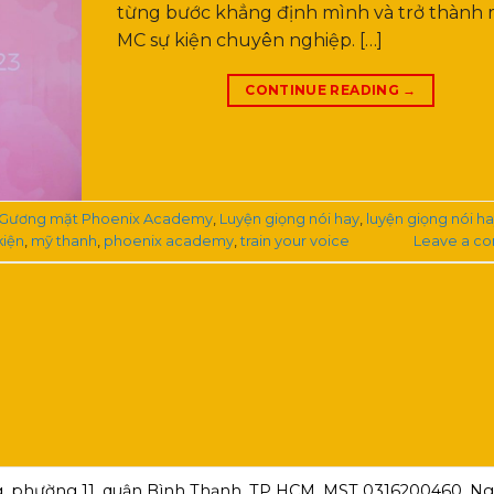
từng bước khẳng định mình và trở thành
MC sự kiện chuyên nghiệp. […]
CONTINUE READING
→
Gương mặt Phoenix Academy
,
Luyện giọng nói hay
,
luyện giọng nói ha
kiện
,
mỹ thanh
,
phoenix academy
,
train your voice
Leave a c
, phường 11, quận Bình Thạnh, TP HCM ,MST 0316200460, Ngà