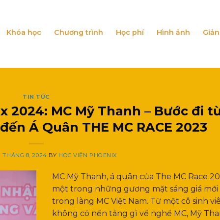
Khóa học
Chương trình
Học phí
Hình ảnh
Giản
TIN TỨC
 2024: MC Mỹ Thanh – Bước đi t
 đến Á Quân THE MC RACE 2023
7 THÁNG 8, 2024
BY
HỌC VIỆN PHOENIX
MC Mỹ Thanh, á quân của The MC Race 202
một trong những gương mặt sáng giá mới 
trong làng MC Việt Nam. Từ một cô sinh vi
không có nền tảng gì về nghề MC, Mỹ Th