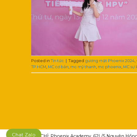
Posted in
Tin tức
|
Tagged
gương mặt Phoenix 2024
,
TP.HCM
,
MC cơ bản
,
mc mỹ thanh
,
mc phoenix
,
MC sự 
Chat Zalo
ĐỊA CHỈ: Phoenix Academy, 62L/5 Nguyên Hồng