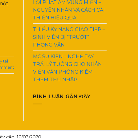
LỖI PHÁT ÂM VÙNG MIỀN –
 một
NGUYÊN NHÂN VÀ CÁCH CẢI
THIỆN HIỆU QUẢ
THIẾU KỸ NĂNG GIAO TIẾP –
SINH VIÊN BỊ “TRƯỢT”
PHỎNG VẤN
MC SỰ KIỆN – NGHỀ TAY
y tại
TRÁI LÝ TƯỞNG CHO NHÂN
omment
VIÊN VĂN PHÒNG KIẾM
THÊM THU NHẬP
BÌNH LUẬN GẦN ĐÂY
y cấp: 16/03/2020