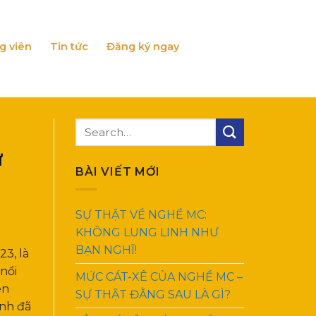
g viên
Tin tức
Đăng ký ngay
ừ
BÀI VIẾT MỚI
SỰ THẬT VỀ NGHỀ MC:
KHÔNG LUNG LINH NHƯ
BẠN NGHĨ!
3, là
nổi
MỨC CÁT-XÊ CỦA NGHỀ MC –
ên
SỰ THẬT ĐẰNG SAU LÀ GÌ?
anh đã