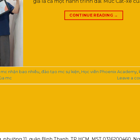
giả là cả một hành trình dài. Mức Cát-xê củ
CONTINUE READING
→
 mc nhận bao nhiêu
,
đào tạo mc sự kiện
,
Học viên Phoenix Academy
,
của mc
Leave a c
, phường 11, quận Bình Thạnh, TP HCM ,MST 0316200460, Ngà