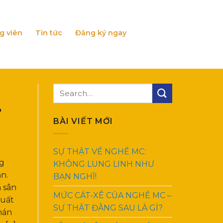
g viên
Tin tức
Đăng ký ngay
?
BÀI VIẾT MỚI
SỰ THẬT VỀ NGHỀ MC:
ng
KHÔNG LUNG LINH NHƯ
n.
BẠN NGHĨ!
 sân
MỨC CÁT-XÊ CỦA NGHỀ MC –
xuất
SỰ THẬT ĐẰNG SAU LÀ GÌ?
hán