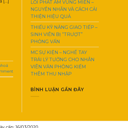
a […]
LỖI PHÁT ÂM VÙNG MIỀN –
NGUYÊN NHÂN VÀ CÁCH CẢI
THIỆN HIỆU QUẢ
THIẾU KỸ NĂNG GIAO TIẾP –
SINH VIÊN BỊ “TRƯỢT”
PHỎNG VẤN
MC SỰ KIỆN – NGHỀ TAY
TRÁI LÝ TƯỞNG CHO NHÂN
khoá
VIÊN VĂN PHÒNG KIẾM
omment
THÊM THU NHẬP
BÌNH LUẬN GẦN ĐÂY
y cấp: 16/03/2020