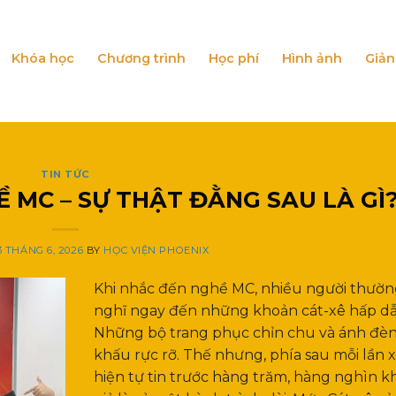
Khóa học
Chương trình
Học phí
Hình ảnh
Giản
TIN TỨC
 MC – SỰ THẬT ĐẰNG SAU LÀ GÌ
3 THÁNG 6, 2026
BY
HỌC VIỆN PHOENIX
Khi nhắc đến nghề MC, nhiều người thườ
nghĩ ngay đến những khoản cát-xê hấp dẫ
Những bộ trang phục chỉn chu và ánh đèn
khấu rực rỡ. Thế nhưng, phía sau mỗi lần 
hiện tự tin trước hàng trăm, hàng nghìn k