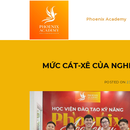
Skip
to
content
Phoenix Academy
MỨC CÁT-XÊ CỦA NGHỀ
POSTED ON
2