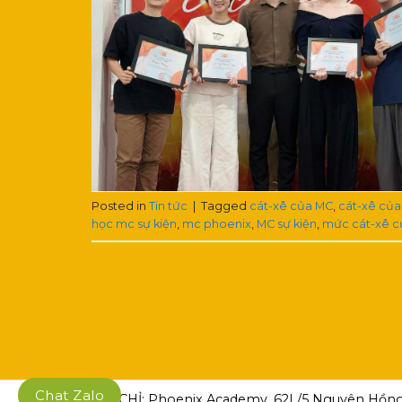
Posted in
Tin tức
|
Tagged
cát-xê của MC
,
cát-xê của
học mc sự kiện
,
mc phoenix
,
MC sự kiện
,
mức cát-xê 
Chat Zalo
ĐỊA CHỈ: Phoenix Academy, 62L/5 Nguyên Hồng