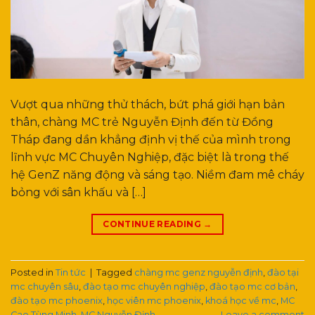
Vượt qua những thử thách, bứt phá giới hạn bản
thân, chàng MC trẻ Nguyễn Định đến từ Đồng
Tháp đang dần khẳng định vị thế của mình trong
lĩnh vực MC Chuyên Nghiệp, đặc biệt là trong thế
hệ GenZ năng động và sáng tạo. Niềm đam mê cháy
bỏng với sân khấu và […]
CONTINUE READING
→
Posted in
Tin tức
|
Tagged
chàng mc genz nguyễn định
,
đào tại
mc chuyên sâu
,
đào tạo mc chuyên nghiệp
,
đào tạo mc cơ bản
,
đào tạo mc phoenix
,
học viên mc phoenix
,
khoá học về mc
,
MC
Cao Tùng Minh
,
MC Nguyễn Định
Leave a comment