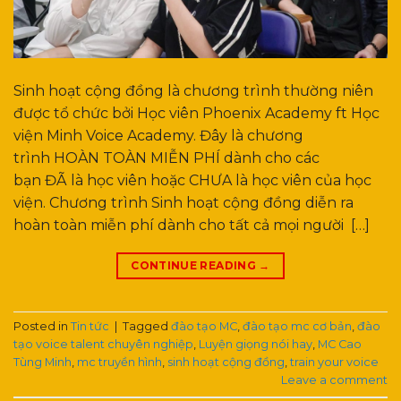
Sinh hoạt cộng đồng là chương trình thường niên
được tổ chức bởi Học viên Phoenix Academy ft Học
viện Minh Voice Academy. Đây là chương
trình HOÀN TOÀN MIỄN PHÍ dành cho các
bạn ĐÃ là học viên hoặc CHƯA là học viên của học
viện. Chương trình Sinh hoạt cộng đồng diễn ra
hoàn toàn miễn phí dành cho tất cả mọi người […]
CONTINUE READING
→
Posted in
Tin tức
|
Tagged
đào tạo MC
,
đào tạo mc cơ bản
,
đào
tạo voice talent chuyên nghiệp
,
Luyện giọng nói hay
,
MC Cao
Tùng Minh
,
mc truyền hình
,
sinh hoạt cộng đồng
,
train your voice
Leave a comment