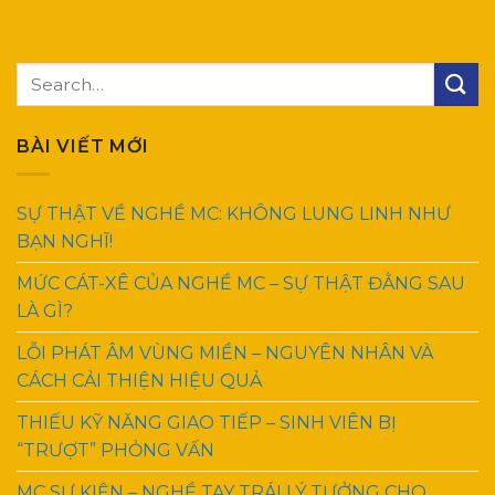
BÀI VIẾT MỚI
SỰ THẬT VỀ NGHỀ MC: KHÔNG LUNG LINH NHƯ
BẠN NGHĨ!
MỨC CÁT-XÊ CỦA NGHỀ MC – SỰ THẬT ĐẰNG SAU
LÀ GÌ?
LỖI PHÁT ÂM VÙNG MIỀN – NGUYÊN NHÂN VÀ
CÁCH CẢI THIỆN HIỆU QUẢ
THIẾU KỸ NĂNG GIAO TIẾP – SINH VIÊN BỊ
“TRƯỢT” PHỎNG VẤN
MC SỰ KIỆN – NGHỀ TAY TRÁI LÝ TƯỞNG CHO