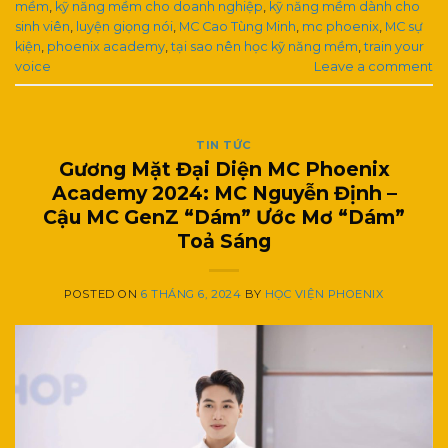
mềm
,
kỹ năng mềm cho doanh nghiệp
,
kỹ năng mềm dành cho
sinh viên
,
luyện giọng nói
,
MC Cao Tùng Minh
,
mc phoenix
,
MC sự
kiện
,
phoenix academy
,
tại sao nên học kỹ năng mềm
,
train your
voice
Leave a comment
TIN TỨC
Gương Mặt Đại Diện MC Phoenix
Academy 2024: MC Nguyễn Định –
Cậu MC GenZ “Dám” Ước Mơ “Dám”
Toả Sáng
POSTED ON
6 THÁNG 6, 2024
BY
HỌC VIỆN PHOENIX