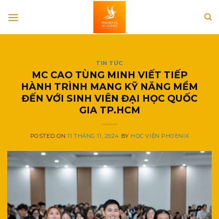
Skip
to
content
TIN TỨC
MC CAO TÙNG MINH VIẾT TIẾP
HÀNH TRÌNH MANG KỸ NĂNG MỀM
ĐẾN VỚI SINH VIÊN ĐẠI HỌC QUỐC
GIA TP.HCM
POSTED ON
11 THÁNG 11, 2024
BY
HỌC VIỆN PHOENIX