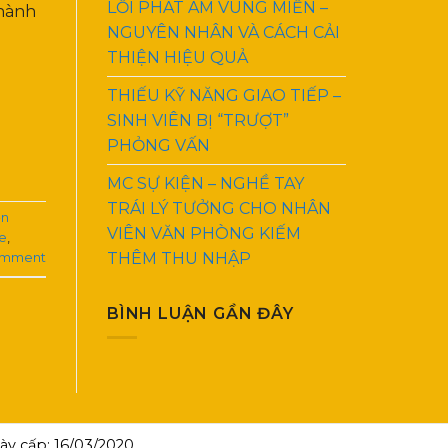
LỖI PHÁT ÂM VÙNG MIỀN –
 hành
NGUYÊN NHÂN VÀ CÁCH CẢI
THIỆN HIỆU QUẢ
THIẾU KỸ NĂNG GIAO TIẾP –
SINH VIÊN BỊ “TRƯỢT”
PHỎNG VẤN
MC SỰ KIỆN – NGHỀ TAY
TRÁI LÝ TƯỞNG CHO NHÂN
ện
VIÊN VĂN PHÒNG KIẾM
ce
,
THÊM THU NHẬP
omment
BÌNH LUẬN GẦN ĐÂY
y cấp: 16/03/2020