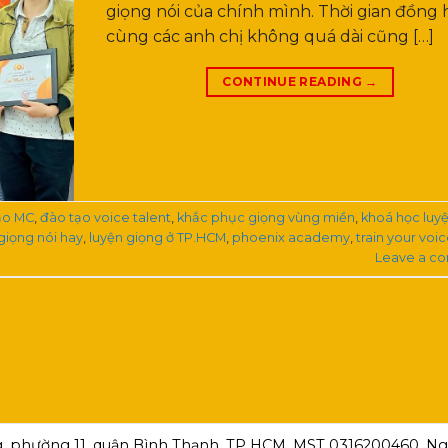
giọng nói của chính mình. Thời gian đồng
cùng các anh chị không quá dài cũng […]
CONTINUE READING
→
ạo MC
,
đào tạo voice talent
,
khắc phục giọng vùng miền
,
khoá học luy
giọng nói hay
,
luyện giọng ở TP.HCM
,
phoenix academy
,
train your voi
Leave a c
, phường 11, quận Bình Thạnh, TP HCM ,MST 0316200460, Ngà