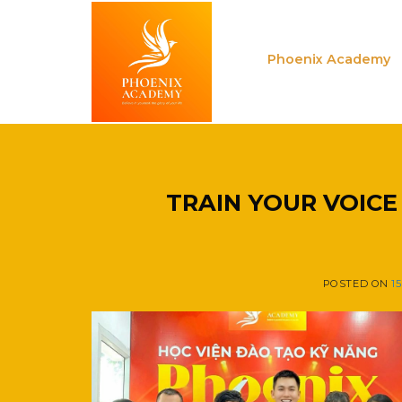
Skip
to
content
Phoenix Academy
TRAIN YOUR VOICE
POSTED ON
1