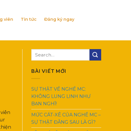
g viên
Tin tức
Đăng ký ngay
BÀI VIẾT MỚI
SỰ THẬT VỀ NGHỀ MC:
KHÔNG LUNG LINH NHƯ
BẠN NGHĨ!
 viên
MỨC CÁT-XÊ CỦA NGHỀ MC –
our
SỰ THẬT ĐẰNG SAU LÀ GÌ?
thiện