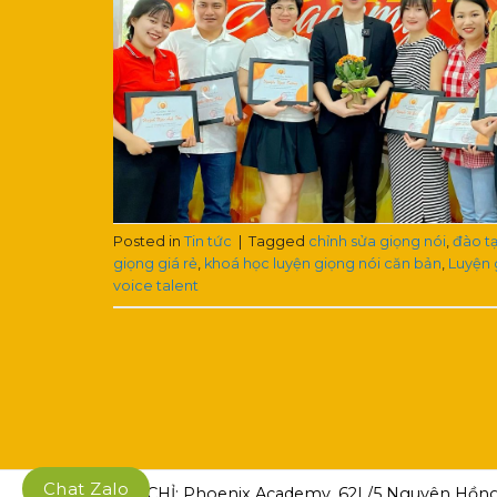
Posted in
Tin tức
|
Tagged
chỉnh sửa giọng nói
,
đào t
giọng giá rẻ
,
khoá học luyện giọng nói căn bản
,
Luyện 
voice talent
Chat Zalo
ĐỊA CHỈ: Phoenix Academy, 62L/5 Nguyên Hồng