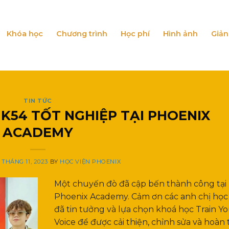
Khóa học
Chương trình
Học phí
Hình ảnh
Giản
TIN TỨC
 K54 TỐT NGHIỆP TẠI PHOENIX
ACADEMY
5 THÁNG 11, 2023
BY
HỌC VIỆN PHOENIX
Một chuyến đò đã cập bến thành công tại
Phoenix Academy. Cảm ơn các anh chị học
đã tin tưởng và lựa chọn khoá học Train Y
Voice để được cải thiện, chỉnh sửa và hoàn 