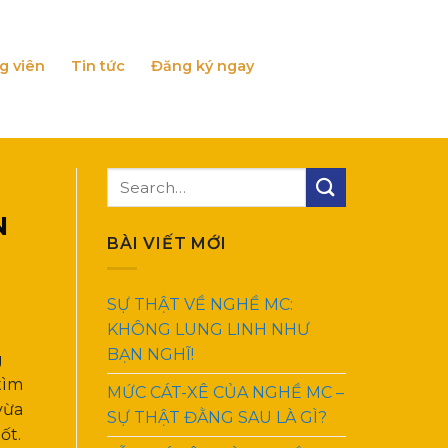
g viên
Tin tức
Đăng ký ngay
N
BÀI VIẾT MỚI
SỰ THẬT VỀ NGHỀ MC:
KHÔNG LUNG LINH NHƯ
BẠN NGHĨ!
g
tìm
MỨC CÁT-XÊ CỦA NGHỀ MC –
vừa
SỰ THẬT ĐẰNG SAU LÀ GÌ?
ốt.