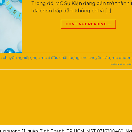
Trong đó, MC Sự Kiện đang dần trở thành
lựa chọn hấp dẫn. Không chỉ vì […]
CONTINUE READING
→
c chuyên nghiệp
,
học mc ở đâu chất lượng
,
mc chuyên sâu
,
mc phoen
Leave a c
, phường 11, quận Bình Thạnh, TP HCM ,MST 0316200460, Ngà