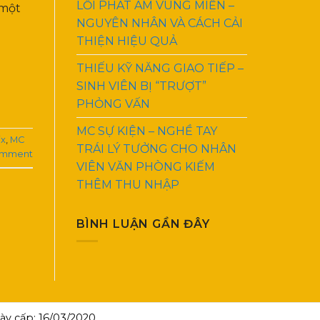
LỖI PHÁT ÂM VÙNG MIỀN –
 một
NGUYÊN NHÂN VÀ CÁCH CẢI
THIỆN HIỆU QUẢ
THIẾU KỸ NĂNG GIAO TIẾP –
SINH VIÊN BỊ “TRƯỢT”
PHỎNG VẤN
MC SỰ KIỆN – NGHỀ TAY
ix
,
MC
TRÁI LÝ TƯỞNG CHO NHÂN
omment
VIÊN VĂN PHÒNG KIẾM
THÊM THU NHẬP
BÌNH LUẬN GẦN ĐÂY
y cấp: 16/03/2020