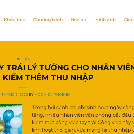
Khóa học
Chương trình
Học phí
Hình ảnh
Giản
TIN TỨC
AY TRÁI LÝ TƯỞNG CHO NHÂN VIÊ
 KIẾM THÊM THU NHẬP
1 THÁNG 3, 2026
BY
HỌC VIỆN PHOENIX
Trong bối cảnh chi phí sinh hoạt ngày càn
tăng, nhiều nhân viên văn phòng bắt đầu 
kiếm một công việc tay trái. Công việc này 
linh hoạt thời gian, vừa mang lại thu nhập t