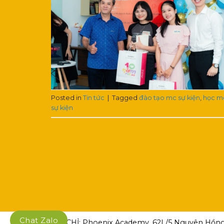
Posted in
Tin tức
|
Tagged
đào tạo mc sự kiện
,
học m
sự kiện
Chat Zalo
ĐỊA CHỈ: Phoenix Academy, 62L/5 Nguyên Hồng