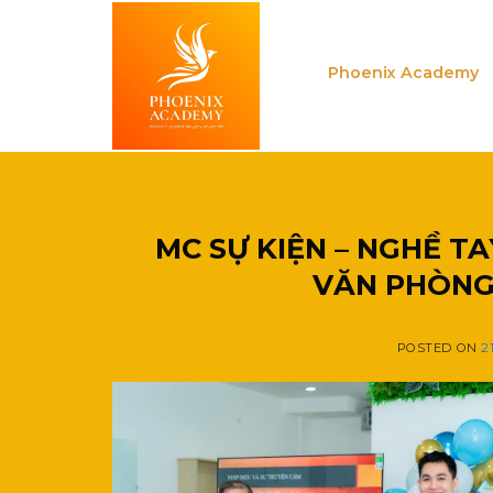
Skip
to
content
Phoenix Academy
MC SỰ KIỆN – NGHỀ T
VĂN PHÒNG
POSTED ON
2