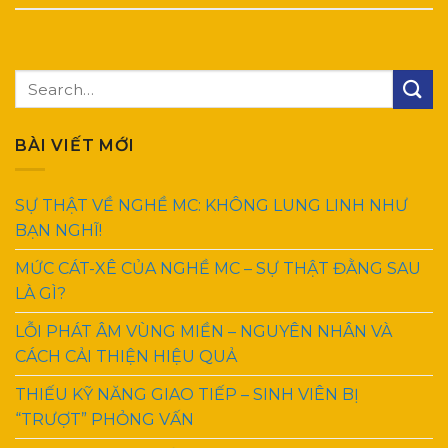
BÀI VIẾT MỚI
SỰ THẬT VỀ NGHỀ MC: KHÔNG LUNG LINH NHƯ
BẠN NGHĨ!
MỨC CÁT-XÊ CỦA NGHỀ MC – SỰ THẬT ĐẰNG SAU
LÀ GÌ?
LỖI PHÁT ÂM VÙNG MIỀN – NGUYÊN NHÂN VÀ
CÁCH CẢI THIỆN HIỆU QUẢ
THIẾU KỸ NĂNG GIAO TIẾP – SINH VIÊN BỊ
“TRƯỢT” PHỎNG VẤN