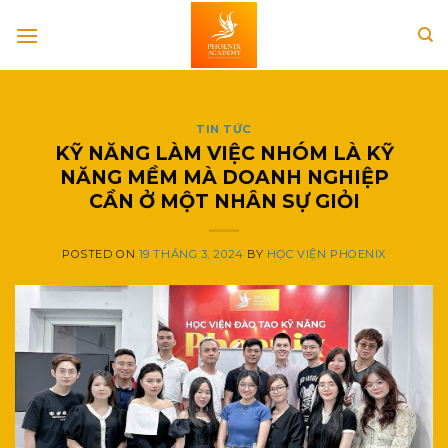
Skip
to
content
TIN TỨC
KỸ NĂNG LÀM VIỆC NHÓM LÀ KỸ
NĂNG MỀM MÀ DOANH NGHIỆP
CẦN Ở MỘT NHÂN SỰ GIỎI
POSTED ON
19 THÁNG 3, 2024
BY
HỌC VIỆN PHOENIX