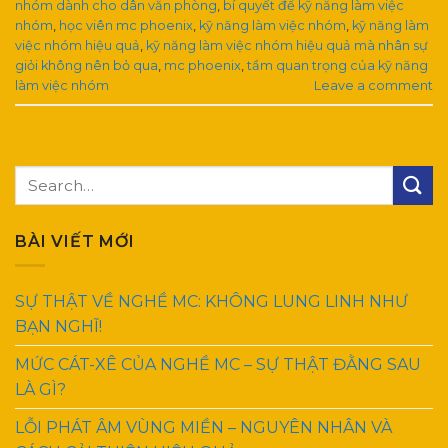
nhóm dành cho dân văn phòng
,
bí quyết để kỹ năng làm việc
nhóm
,
học viên mc phoenix
,
kỹ năng làm việc nhóm
,
kỹ năng làm
việc nhóm hiệu quả
,
kỹ năng làm việc nhóm hiệu quả mà nhân sự
giỏi không nên bỏ qua
,
mc phoenix
,
tầm quan trọng của kỹ năng
làm việc nhóm
Leave a comment
BÀI VIẾT MỚI
SỰ THẬT VỀ NGHỀ MC: KHÔNG LUNG LINH NHƯ
BẠN NGHĨ!
MỨC CÁT-XÊ CỦA NGHỀ MC – SỰ THẬT ĐẰNG SAU
LÀ GÌ?
LỖI PHÁT ÂM VÙNG MIỀN – NGUYÊN NHÂN VÀ