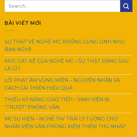
BÀI VIẾT MỚI
SỰ THẬT VỀ NGHỀ MC: KHÔNG LUNG LINH NHƯ
BẠN NGHĨ!
MỨC CÁT-XÊ CỦA NGHỀ MC – SỰ THẬT ĐẰNG SAU
LÀ GÌ?
LỖI PHÁT ÂM VÙNG MIỀN – NGUYÊN NHÂN VÀ
CÁCH CẢI THIỆN HIỆU QUẢ
THIẾU KỸ NĂNG GIAO TIẾP – SINH VIÊN BỊ
“TRƯỢT” PHỎNG VẤN
MC SỰ KIỆN – NGHỀ TAY TRÁI LÝ TƯỞNG CHO
NHÂN VIÊN VĂN PHÒNG KIẾM THÊM THU NHẬP