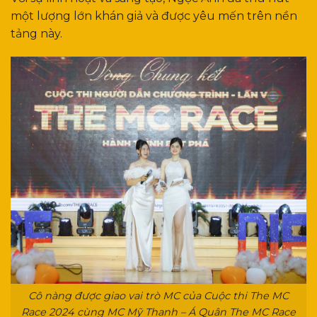
một lượng lớn khán giả và được yêu mến trên nền
tảng này.
Cô nàng được giao vai trò MC của Cuộc thi The MC
Race 2024 cùng MC Mỹ Thanh – Á Quân The MC Race