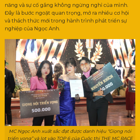
năng và sự cố gắng không ngừng nghỉ của mình.
Đây là bước ngoặt quan trọng, mở ra nhiều cơ hội
và thách thức mới trong hành trình phát triển sự
nghiệp của Ngọc Anh.
MC Ngọc Anh xuất sắc đạt được danh hiệu “Giọng nói
triển vọng” và lọt vào TOP 6 của Cuộc thi THE MC RACE