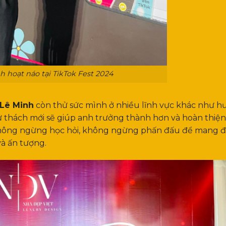
 hoạt náo tại TikTok Fest 2024
Lê Minh
còn thử sức mình ở nhiều lĩnh vực khác như 
hử thách mới sẽ giúp anh trưởng thành hơn và hoàn thiệ
không ngừng học hỏi, không ngừng phấn đấu để mang 
à ấn tượng.