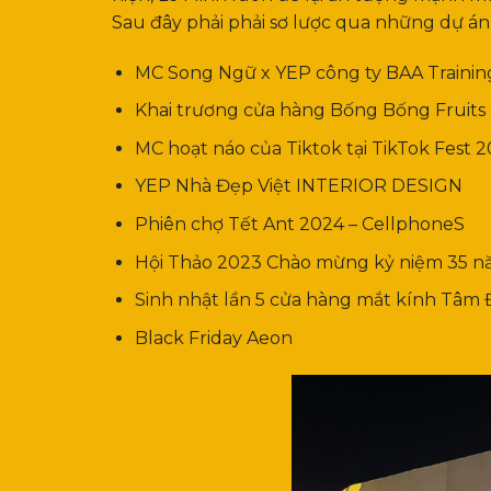
Sau đây phải phải sơ lược qua những dự á
MC Song Ngữ x YEP công ty BAA Trainin
Khai trương cửa hàng Bống Bống Fruits 
MC hoạt náo của Tiktok tại TikTok Fest 
YEP Nhà Đẹp Việt INTERIOR DESIGN
Phiên chợ Tết Ant 2024 – CellphoneS
Hội Thảo 2023 Chào mừng kỷ niệm 35 n
Sinh nhật lần 5 cửa hàng mắt kính Tâm
Black Friday Aeon