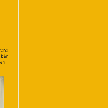
hướng
n bản
đến