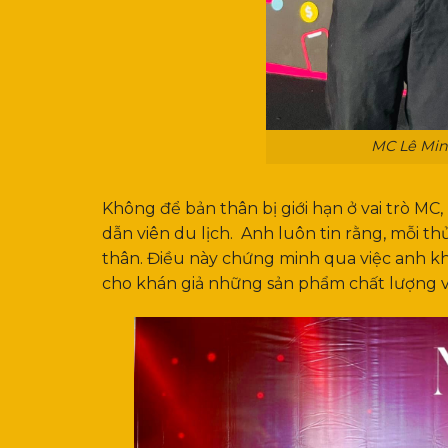
MC Lê Minh
Không để bản thân bị giới hạn ở vai trò MC,
dẫn viên du lịch. Anh luôn tin rằng, mỗi t
thân. Điều này chứng minh qua việc anh 
cho khán giả những sản phẩm chất lượng v