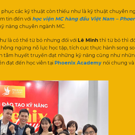
 phục các kỹ thuật còn thiếu như là kỹ thuật chuyên n
m tin đến với
học viện MC hàng đầu Việt Nam – Phoen
i kỹ năng chuyên ngành MC.
hư là có thể từ bỏ nhưng đối với
Lê Minh
thì từ bỏ thì 
g không ngừng nỗ lực học tập, tích cực thực hành song s
g viên tâm huyết truyền đạt những kỹ năng cũng như nhữ
n đạt đến học viên tại
Phoenix Academy
nói chung và