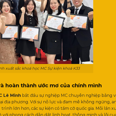
h xuất sắc khoá học MC Sự kiện khoá K33
 và hoàn thành ước mơ của chính mình
C Lê Minh
bắt đầu sự nghiệp MC chuyên nghiệp bằng v
 tại địa phương. Với sự nỗ lực và đam mê không ngừng, a
rình lớn hơn, các sự kiện có tầm cỡ quốc gia. Mỗi lần x
 với phong cách dẫn dắt linh hoạt, thông minh và lôi cu