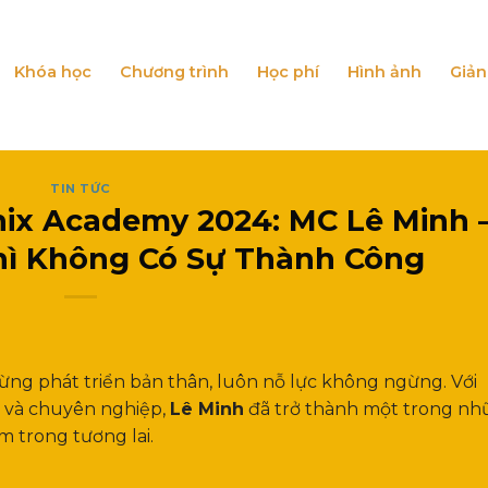
Khóa học
Chương trình
Học phí
Hình ảnh
Giản
TIN TỨC
ix Academy 2024: MC Lê Minh 
hì Không Có Sự Thành Công
ừng phát triển bản thân, luôn nỗ lực không ngừng. Với
 và chuyên nghiệp,
Lê Minh
đã trở thành một trong n
am trong tương lai.