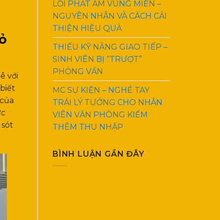
LỖI PHÁT ÂM VÙNG MIỀN –
NGUYÊN NHÂN VÀ CÁCH CẢI
THIỆN HIỆU QUẢ
ỏ
THIẾU KỸ NĂNG GIAO TIẾP –
SINH VIÊN BỊ “TRƯỢT”
PHỎNG VẤN
ê với
biết
MC SỰ KIỆN – NGHỀ TAY
 của
TRÁI LÝ TƯỞNG CHO NHÂN
ực
VIÊN VĂN PHÒNG KIẾM
 sót
THÊM THU NHẬP
BÌNH LUẬN GẦN ĐÂY