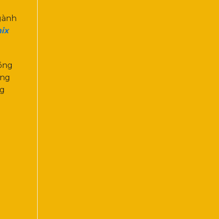
gành
ix
đồng
ong
ng