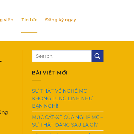
g viên
Tin tức
Đăng ký ngay
–
BÀI VIẾT MỚI
SỰ THẬT VỀ NGHỀ MC:
KHÔNG LUNG LINH NHƯ
BẠN NGHĨ!
hững
MỨC CÁT-XÊ CỦA NGHỀ MC –
SỰ THẬT ĐẰNG SAU LÀ GÌ?