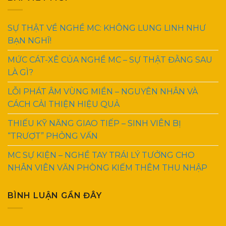
SỰ THẬT VỀ NGHỀ MC: KHÔNG LUNG LINH NHƯ
BẠN NGHĨ!
MỨC CÁT-XÊ CỦA NGHỀ MC – SỰ THẬT ĐẰNG SAU
LÀ GÌ?
LỖI PHÁT ÂM VÙNG MIỀN – NGUYÊN NHÂN VÀ
CÁCH CẢI THIỆN HIỆU QUẢ
THIẾU KỸ NĂNG GIAO TIẾP – SINH VIÊN BỊ
“TRƯỢT” PHỎNG VẤN
MC SỰ KIỆN – NGHỀ TAY TRÁI LÝ TƯỞNG CHO
NHÂN VIÊN VĂN PHÒNG KIẾM THÊM THU NHẬP
BÌNH LUẬN GẦN ĐÂY