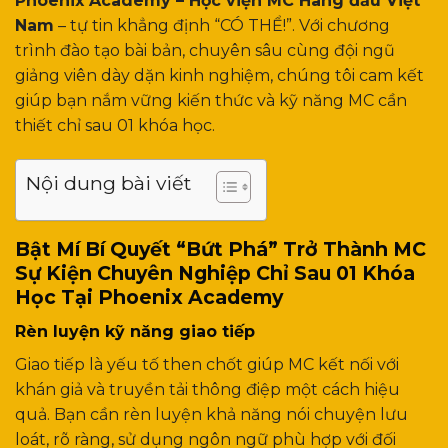
Phoenix Academy – Học viện MC Hàng đầu Việt
Nam
– tự tin khẳng định “CÓ THỂ!”. Với chương
trình đào tạo bài bản, chuyên sâu cùng đội ngũ
giảng viên dày dặn kinh nghiệm, chúng tôi cam kết
giúp bạn nắm vững kiến thức và kỹ năng MC cần
thiết chỉ sau 01 khóa học.
Nội dung bài viết
Bật Mí Bí Quyết “Bứt Phá” Trở Thành MC
Sự Kiện Chuyên Nghiệp Chỉ Sau 01 Khóa
Học Tại Phoenix Academy
Rèn luyện kỹ năng giao tiếp
Giao tiếp là yếu tố then chốt giúp MC kết nối với
khán giả và truyền tải thông điệp một cách hiệu
quả. Bạn cần rèn luyện khả năng nói chuyện lưu
loát, rõ ràng, sử dụng ngôn ngữ phù hợp với đối