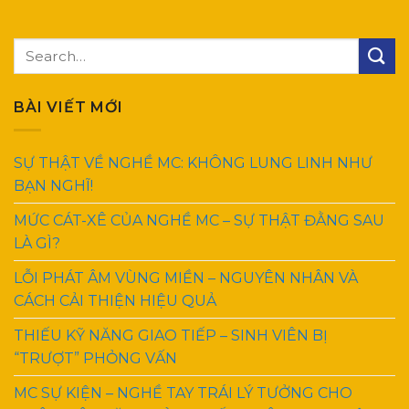
BÀI VIẾT MỚI
SỰ THẬT VỀ NGHỀ MC: KHÔNG LUNG LINH NHƯ
BẠN NGHĨ!
MỨC CÁT-XÊ CỦA NGHỀ MC – SỰ THẬT ĐẰNG SAU
LÀ GÌ?
LỖI PHÁT ÂM VÙNG MIỀN – NGUYÊN NHÂN VÀ
CÁCH CẢI THIỆN HIỆU QUẢ
THIẾU KỸ NĂNG GIAO TIẾP – SINH VIÊN BỊ
“TRƯỢT” PHỎNG VẤN
MC SỰ KIỆN – NGHỀ TAY TRÁI LÝ TƯỞNG CHO