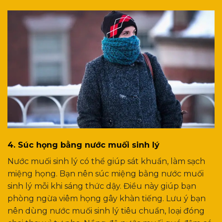
4. Súc họng bằng nước muối sinh lý
Nước muối sinh lý có thể giúp sát khuẩn, làm sạch
miệng họng. Bạn nên súc miệng bằng nước muối
sinh lý mỗi khi sáng thức dậy. Điều này giúp bạn
phòng ngừa viêm họng gây khàn tiếng. Lưu ý bạn
nên dùng nước muối sinh lý tiêu chuẩn, loại đóng