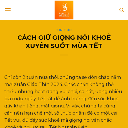
Skip
to
content
TIN TỨC
CÁCH GIỮ GIỌNG NÓI KHOẺ
XUYÊN SUỐT MÙA TẾT
Chỉ còn 2 tuần nữa thôi, chúng ta sẽ đón chào năm
mới Xuân Giáp Thìn 2024. Chắc chắn không thể
thiếu những hoạt động vui chơi, ca hát, uống nhiều
bia rượu ngày Tết rất dễ ảnh hưởng đến sức khoẻ
gây khàn tiếng, mất giọng. Vì vậy, chúng ta cũng
cần nên hạn chế một số thực phẩm để có một cái
Tết vui, đủ đầy sức khoẻ mà giọng nói vẫn chắc
khoẻ và nội lực sau Tết Nguyên Đán.