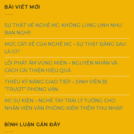
BÀI VIẾT MỚI
SỰ THẬT VỀ NGHỀ MC: KHÔNG LUNG LINH NHƯ
BẠN NGHĨ!
MỨC CÁT-XÊ CỦA NGHỀ MC – SỰ THẬT ĐẰNG SAU
LÀ GÌ?
LỖI PHÁT ÂM VÙNG MIỀN – NGUYÊN NHÂN VÀ
CÁCH CẢI THIỆN HIỆU QUẢ
THIẾU KỸ NĂNG GIAO TIẾP – SINH VIÊN BỊ
“TRƯỢT” PHỎNG VẤN
MC SỰ KIỆN – NGHỀ TAY TRÁI LÝ TƯỞNG CHO
NHÂN VIÊN VĂN PHÒNG KIẾM THÊM THU NHẬP
BÌNH LUẬN GẦN ĐÂY