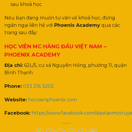
sau khoá học
Nếu bạn đang muốn tư vấn về khoá học, đừng
ngần ngại liên hệ với
Phoenix Academy
qua các
trang sau đây:
HỌC VIÊN MC HÀNG ĐẦU VIỆT NAM –
PHOENIX ACADEMY
Địa chỉ:
62L/5, cư xá Nguyên Hồng, phường 11, quận
Bình Thạnh
Phone:
033 216 3202
Website:
hocvienphoenix.com
Facebook:
https://www.facebook.com/daotaomctruy