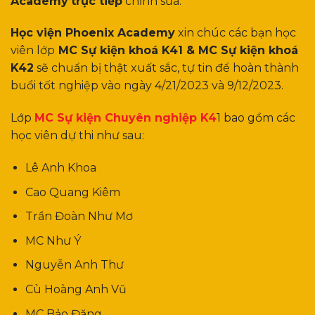
Academy
trực tiếp
chỉnh sửa.
Học viện Phoenix Academy
xin chúc các bạn học
viên lớp
MC Sự kiện khoá K41 & MC Sự kiện khoá
K42
sẽ chuẩn bị thật xuất sắc, tự tin để hoàn thành
buổi tốt nghiệp vào ngày 4/21/2023 và 9/12/2023.
Lớp
MC Sự kiện Chuyên nghiệp K4
1 bao gồm các
học viên dự thi như sau:
Lê Anh Khoa
Cao Quang Kiêm
Trần Đoàn Như Mơ
MC Như Ý
Nguyễn Anh Thư
Cù Hoàng Anh Vũ
MC Bảo Đăng