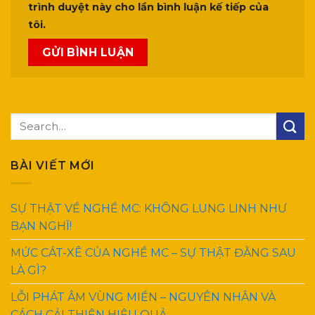
trình duyệt này cho lần bình luận kế tiếp của
tôi.
BÀI VIẾT MỚI
SỰ THẬT VỀ NGHỀ MC: KHÔNG LUNG LINH NHƯ
BẠN NGHĨ!
MỨC CÁT-XÊ CỦA NGHỀ MC – SỰ THẬT ĐẰNG SAU
LÀ GÌ?
LỖI PHÁT ÂM VÙNG MIỀN – NGUYÊN NHÂN VÀ
CÁCH CẢI THIỆN HIỆU QUẢ