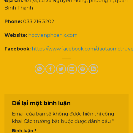
Địa chỉ:
62L/5, cư xá Nguyên Hồng, phường 11, quận
Bình Thạnh
Phone:
033 216 3202
Website:
hocvienphoenix.com
Facebook:
https://www.facebook.com/daotaomctruy
Để lại một bình luận
Email của bạn sẽ không được hiển thị công
khai.
Các trường bắt buộc được đánh dấu
*
Bình luận
*