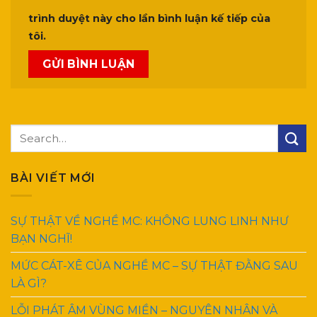
trình duyệt này cho lần bình luận kế tiếp của
tôi.
BÀI VIẾT MỚI
SỰ THẬT VỀ NGHỀ MC: KHÔNG LUNG LINH NHƯ
BẠN NGHĨ!
MỨC CÁT-XÊ CỦA NGHỀ MC – SỰ THẬT ĐẰNG SAU
LÀ GÌ?
LỖI PHÁT ÂM VÙNG MIỀN – NGUYÊN NHÂN VÀ