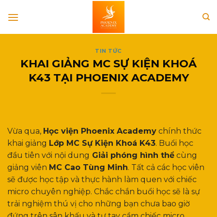
Skip
to
content
TIN TỨC
KHAI GIẢNG MC SỰ KIỆN KHOÁ
K43 TẠI PHOENIX ACADEMY
Vừa qua,
Học viện Phoenix Academy
chính thức
khai giảng
Lớp MC Sự Kiện Khoá K43
. Buổi học
đầu tiên với nội dung
Giải phóng hình thể
cùng
giảng viên
MC Cao Tùng Minh
. Tất cả các học viên
sẽ được học tập và thực hành làm quen với chiếc
micro chuyên nghiệp. Chắc chắn buổi học sẽ là sự
trải nghiệm thú vị cho những bạn chưa bao giờ
đứng trên sân khấu và tự tay cầm chiếc micro.