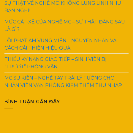
SỰ THẬT VỀ NGHỀ MC: KHÔNG LUNG LINH NHƯ
BẠN NGHĨ!
MỨC CÁT-XÊ CỦA NGHỀ MC – SỰ THẬT ĐẰNG SAU
LÀ GÌ?
LỖI PHÁT ÂM VÙNG MIỀN – NGUYÊN NHÂN VÀ
CÁCH CẢI THIỆN HIỆU QUẢ
THIẾU KỸ NĂNG GIAO TIẾP – SINH VIÊN BỊ
“TRƯỢT” PHỎNG VẤN
MC SỰ KIỆN – NGHỀ TAY TRÁI LÝ TƯỞNG CHO
NHÂN VIÊN VĂN PHÒNG KIẾM THÊM THU NHẬP
BÌNH LUẬN GẦN ĐÂY