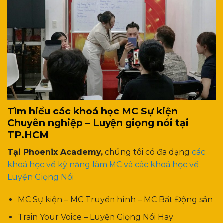
Tìm hiểu các khoá học MC Sự kiện
Chuyên nghiệp – Luyện giọng nói tại
TP.HCM
Tại Phoenix Academy,
chúng tôi có đa dạng
các
khoá học về kỹ năng làm MC và các khoá học về
Luyện Giọng Nói
MC Sự kiện – MC Truyền hình – MC Bất Động sản
Train Your Voice – Luyện Giọng Nói Hay