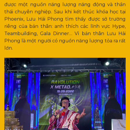
được một nguồn năng lượng năng động và thần
thái chuyên nghiệp. Sau khi kết thúc khóa học tại
Phoenix, Lưu Hải Phong tìm thấy được sở trường
riêng của bản thân: anh thích các lĩnh vực Hype,
Teambuilding, Gala Dinner… Vì bản thân Lưu Hải
Phong là một người có nguồn năng lượng tỏa ra rất
lớn.