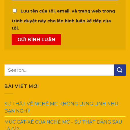
Lưu tên của tôi, email, và trang web trong
trình duyệt này cho lần bình luận kế tiếp của
tôi.
BÀI VIẾT MỚI
SỰ THẬT VỀ NGHỀ MC: KHÔNG LUNG LINH NHƯ
BẠN NGHĨ!
MỨC CÁT-XÊ CỦA NGHỀ MC – SỰ THẬT ĐẰNG SAU
LÀ GÌ?