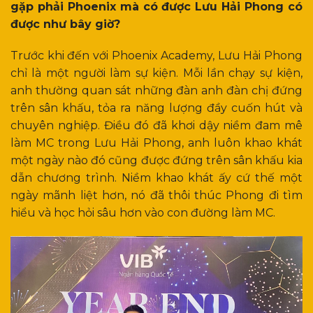
gặp phải Phoenix mà có được Lưu Hải Phong có
được như bây giờ?
Trước khi đến với Phoenix Academy, Lưu Hải Phong
chỉ là một người làm sự kiện. Mỗi lần chạy sự kiện,
anh thường quan sát những đàn anh đàn chị đứng
trên sân khấu, tỏa ra năng lượng đầy cuốn hút và
chuyên nghiệp. Điều đó đã khơi dậy niềm đam mê
làm MC trong Lưu Hải Phong, anh luôn khao khát
một ngày nào đó cũng được đứng trên sân khấu kia
dẫn chương trình. Niềm khao khát ấy cứ thế một
ngày mãnh liệt hơn, nó đã thôi thúc Phong đi tìm
hiểu và học hỏi sâu hơn vào con đường làm MC.