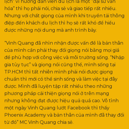
lịch” vì hướng dẫn viên du lịch là một “đại sứ văn
hóa” thì họ phải nói, chia sẻ và giao tiếp rất nhiều.
Nhưng với chất giọng của mình khi truyền tải thông
điệp đến khách du lịch thì họ sẽ rất khó để hiểu
được những nội dung mà anh trình bày.
“Vinh Quang đã nhìn nhận được vấn đề là bản thân
của mình cần phải thay đổi giọng nói bằng mọi giá
để phù hợp với công việc và môi trường sống. “Nhập
gia tùy tục” và giọng nói cũng thế, mình sống tại
TP.HCM thì tất nhiên mình phải nói được giọng
chuẩn thì mới có thể sinh sống và làm việc tại đây
được. Mình đã luyện tập rất nhiều theo những
phương pháp cải thiện giọng nói ở trên mạng
nhưng không đạt được hiệu quả quá cao. Vô tình
một ngày Vinh Quang lướt Facebook thì thấy
Phoenix Academy và bản thân của mình đã thay đổi
từ đó” MC Vinh Quang chia sẻ.