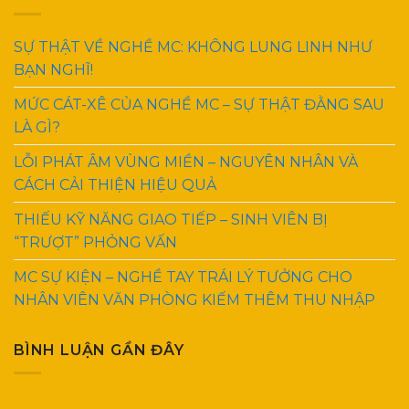
SỰ THẬT VỀ NGHỀ MC: KHÔNG LUNG LINH NHƯ
BẠN NGHĨ!
MỨC CÁT-XÊ CỦA NGHỀ MC – SỰ THẬT ĐẰNG SAU
LÀ GÌ?
LỖI PHÁT ÂM VÙNG MIỀN – NGUYÊN NHÂN VÀ
CÁCH CẢI THIỆN HIỆU QUẢ
THIẾU KỸ NĂNG GIAO TIẾP – SINH VIÊN BỊ
“TRƯỢT” PHỎNG VẤN
MC SỰ KIỆN – NGHỀ TAY TRÁI LÝ TƯỞNG CHO
NHÂN VIÊN VĂN PHÒNG KIẾM THÊM THU NHẬP
BÌNH LUẬN GẦN ĐÂY