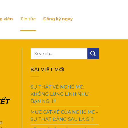
g viên
Tin tức
Đăng ký ngay
BÀI VIẾT MỚI
SỰ THẬT VỀ NGHỀ MC:
KHÔNG LUNG LINH NHƯ
TẾT
BẠN NGHĨ!
MỨC CÁT-XÊ CỦA NGHỀ MC –
SỰ THẬT ĐẰNG SAU LÀ GÌ?
m