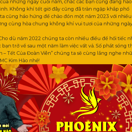
của những ngày cuối năm, chắc các bạn cũng đang háo
mình. Không khí tết giờ đây cũng đã tràn ngập khắp phố
ta cũng háo hứng để chào đón một năm 2023 với nhiều
ừng cùng hòa chung không khí vui tươi của những ngà
”. Cho dù năm 2022 chúng ta còn nhiều điều để hối tiếc 
c bạn trở về sau một năm làm việc vất vả. Số phát sóng t
n – Tết Của Đoàn Viên” chúng ta sẽ cùng lắng nghe nh
à MC Kim Hào nhé!