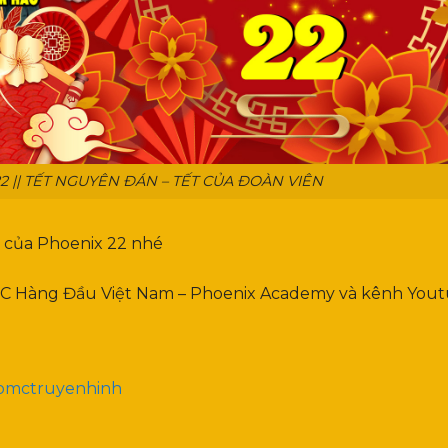
 22 || TẾT NGUYÊN ĐÁN – TẾT CỦA ĐOÀN VIÊN
2 của Phoenix 22 nhé
 MC Hàng Đầu Việt Nam – Phoenix Academy và kênh You
aomctruyenhinh