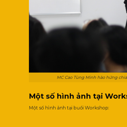
MC Cao Tùng Minh hào hứng chia 
Một số hình ảnh tại Wor
Một số hình ảnh tại buổi Workshop: