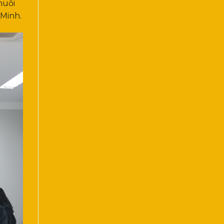
huỗi
 Minh.