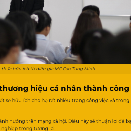
n thức hữu ích từ diễn giả MC Cao Tùng Minh
g thương hiệu cá nhân thành công
t sẽ hữu ích cho họ rất nhiều trong công việc và trong
 ảnh hưởng trên mạng xã hội. Điều này sẽ thuận lợi để b
nghiệp trong tương lai.