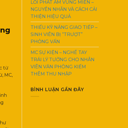
LỖI PHÁT ÂM VÙNG MIỀN –
NGUYÊN NHÂN VÀ CÁCH CẢI
THIỆN HIỆU QUẢ
THIẾU KỸ NĂNG GIAO TIẾP –
àng
SINH VIÊN BỊ “TRƯỢT”
PHỎNG VẤN
MC SỰ KIỆN – NGHỀ TAY
TRÁI LÝ TƯỞNG CHO NHÂN
i
VIÊN VĂN PHÒNG KIẾM
c từ
THÊM THU NHẬP
ừ, MC,
BÌNH LUẬN GẦN ĐÂY
inh
ng
như