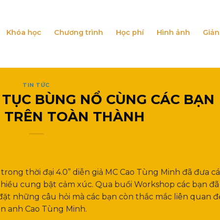
Khóa học
Chương trình
Học phí
Hình ảnh
Giản
TIN TỨC
 TỤC BÙNG NỔ CÙNG CÁC BẠN
N TRÊN TOÀN THÀNH
trong thời đại 4.0” diễn giả MC Cao Tùng Minh đã đưa c
 nhiều cung bật cảm xúc. Qua buổi Workshop các bạn đã
à đặt những câu hỏi mà các bạn còn thắc mắc liên quan 
ến anh Cao Tùng Minh.