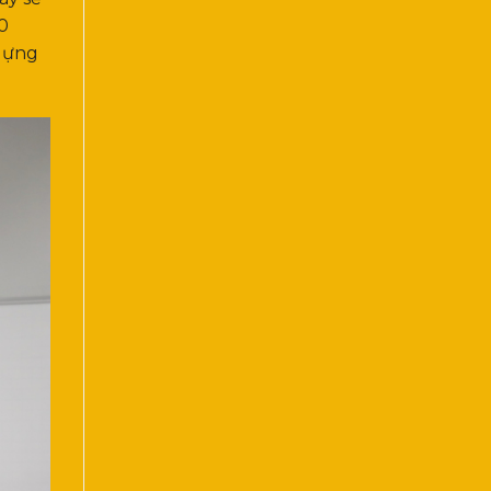
0
 dựng