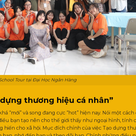
School Tour tại Đại Học Ngân Hàng
y dựng thương hiệu cá nhân”
há “mới” và song đang cực “hot” hiện nay. Nói một cách
iều bạn tạo nên cho thế giới thấy như ngoại hình, tính 
ống hiến cho xã hội. Mục đích chính của việc Tạo dựng t
n bạn, nhớ đến bạn và theo dõi bạn. Chính những điều n