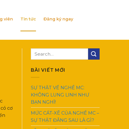
g viên
Tin tức
Đăng ký ngay
BÀI VIẾT MỚI
SỰ THẬT VỀ NGHỀ MC:
KHÔNG LUNG LINH NHƯ
ác
BẠN NGHĨ!
 có cơ
MỨC CÁT-XÊ CỦA NGHỀ MC –
đến
SỰ THẬT ĐẰNG SAU LÀ GÌ?