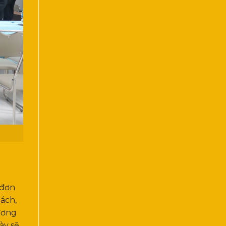
 đơn
cách,
hương
ày sẽ