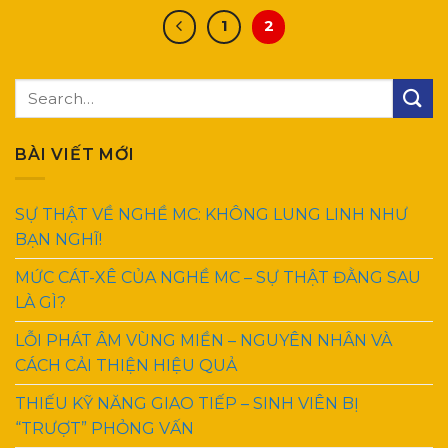
1
2
BÀI VIẾT MỚI
SỰ THẬT VỀ NGHỀ MC: KHÔNG LUNG LINH NHƯ
BẠN NGHĨ!
MỨC CÁT-XÊ CỦA NGHỀ MC – SỰ THẬT ĐẰNG SAU
LÀ GÌ?
LỖI PHÁT ÂM VÙNG MIỀN – NGUYÊN NHÂN VÀ
CÁCH CẢI THIỆN HIỆU QUẢ
THIẾU KỸ NĂNG GIAO TIẾP – SINH VIÊN BỊ
“TRƯỢT” PHỎNG VẤN